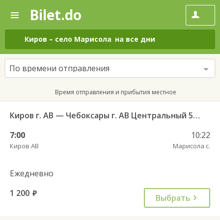
Bilet.do
—
Bilet.do
Поиск
и
покупка
Киров
–
село Марисола
на все дни
билетов
на
автобус
По времени отправления
онлайн
Время отправления и прибытия местное
Киров г. АВ — Чебоксары г. АВ Центральный 5923
7:00
10:22
Киров АВ
Марисола с.
Ежедневно
1 200
руб.
Выбрать