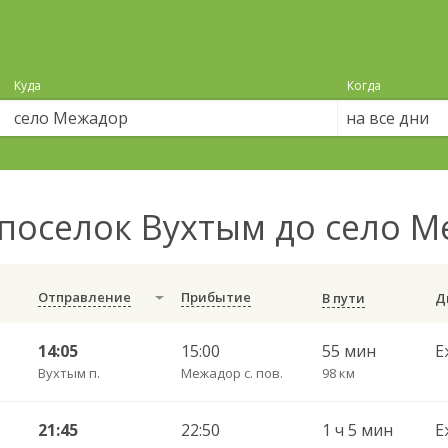
Куда
Когда
на все дни
поселок Вухтым до село 
Отправление
Прибытие
В пути
14:05
15:00
55 мин
Е
Вухтым п.
Межадор с. пов.
98 км
21:45
22:50
1 ч 5 мин
Е