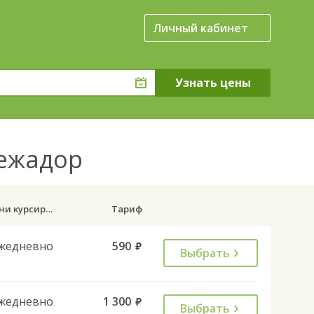
Личный кабинет
Межадор
Дни курсирования
Тариф
жедневно
590
руб.
Выбрать
жедневно
1 300
руб.
Выбрать