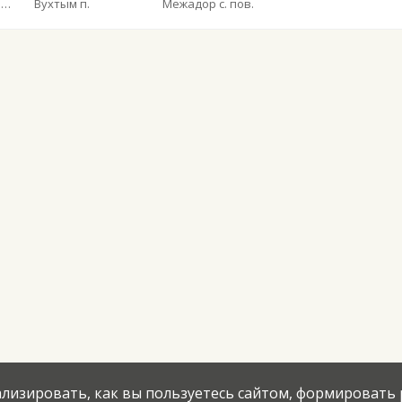
Общество с ограниченной ответственностью «Ухтинское автотранспортное предприятие»
Вухтым п.
Межадор с. пов.
нализировать, как вы пользуетесь сайтом, формировать