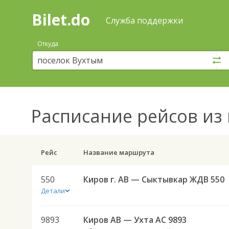
Bilet.do
—
Bilet.do
Поиск
Служба поддержки
и
покупка
Откуда
билетов
на
автобус
онлайн
Расписание рейсов
из 
Рейс
Название маршрута
550
Киров г. АВ — Сыктывкар ЖДВ 550
Детали
9893
Киров АВ — Ухта АС 9893