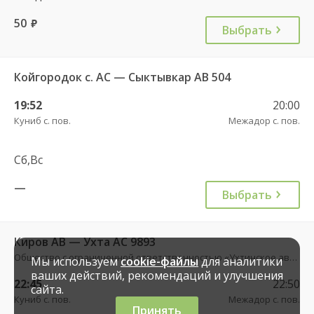
50
руб.
Выбрать
Койгородок с. АС — Сыктывкар АВ 504
19:52
20:00
Куниб с. пов.
Межадор с. пов.
Сб,Вс
—
Выбрать
Киров АВ — Ухта АС 9893
Общество с ограниченной ответственностью «Ухтинское автотранспортное предприятие»
Мы используем
cookie-файлы
для аналитики
ваших действий, рекомендаций и улучшения
22:45
22:50
сайта.
Куниб с. пов.
Межадор с. пов.
Принять