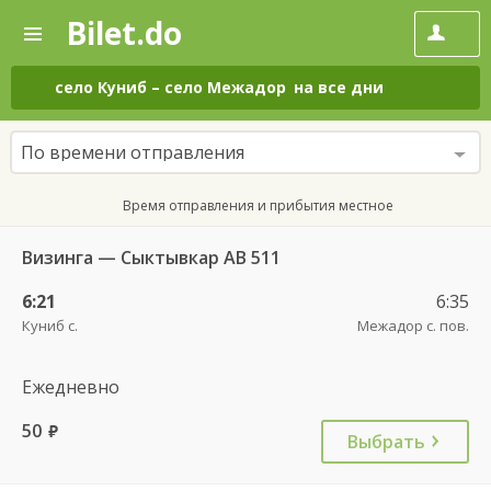
Bilet.do
—
Bilet.do
Поиск
и
покупка
село Куниб
–
село Межадор
на все дни
билетов
на
автобус
По времени отправления
онлайн
Время отправления и прибытия местное
Визинга — Сыктывкар АВ 511
6:21
6:35
Куниб с.
Межадор с. пов.
Ежедневно
50
руб.
Выбрать