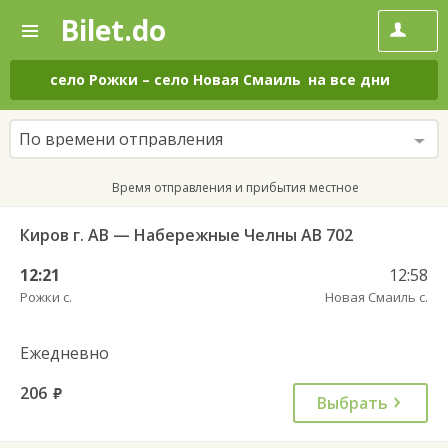
Bilet.do
—
Bilet.do
Поиск
и
покупка
село Рожки
–
село Новая Смаиль
на все дни
билетов
на
автобус
По времени отправления
онлайн
Время отправления и прибытия местное
Киров г. АВ — Набережные Челны АВ 702
12:21
12:58
Рожки с.
Новая Смаиль с.
Ежедневно
206
руб.
Выбрать