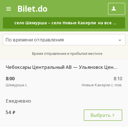
Bilet.do
—
Bilet.do
Поиск
и
покупка
село Шемурша
–
село Новые Какерли
на все дни
билетов
на
автобус
По времени отправления
онлайн
Время отправления и прибытия местное
Чебоксары Центральный АВ — Ульяновск Центральный АВ 6408
8:00
8:10
Шемурша с.
Новые Какерли с. пов.
Ежедневно
54
руб.
Выбрать