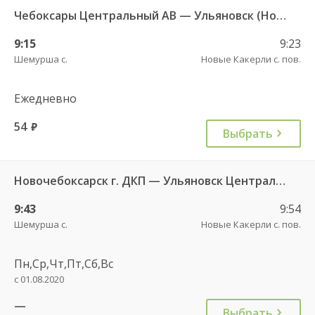
Чебоксары Центральный АВ — Ульяновск (Новый город) ч/з Батырево с. ДКП 5843
9:15
9:23
Шемурша с.
Новые Какерли с. пов.
Ежедневно
54
руб.
Выбрать
Новочебоксарск г. ДКП — Ульяновск Центральный АВ 695
9:43
9:54
Шемурша с.
Новые Какерли с. пов.
Пн,Ср,Чт,Пт,Сб,Вс
с 01.08.2020
—
Выбрать