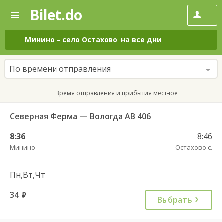
Bilet.do
—
Bilet.do
Поиск
и
покупка
Минино
–
село Остахово
на все дни
билетов
на
автобус
По времени отправления
онлайн
Время отправления и прибытия местное
Северная Ферма — Вологда АВ 406
8:36
8:46
Минино
Остахово с.
Пн,Вт,Чт
34
руб.
Выбрать