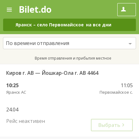
Bilet.do
—
Bilet.do
Поиск
и
покупка
Яранск
–
село Первомайское
на все дни
билетов
на
автобус
По времени отправления
онлайн
Время отправления и прибытия местное
Киров г. АВ — Йошкар-Ола г. АВ 4464
10:25
11:05
Яранск АС
Первомайское с.
24.04
Рейс неактивен
Выбрать