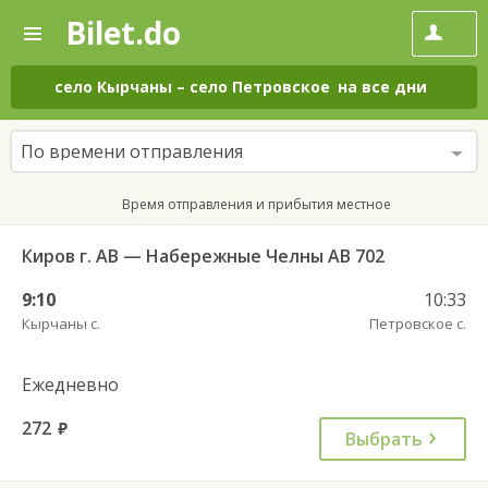
Bilet.do
—
Bilet.do
Поиск
и
покупка
село Кырчаны
–
село Петровское
на все дни
билетов
на
автобус
По времени отправления
онлайн
Время отправления и прибытия местное
Киров г. АВ — Набережные Челны АВ 702
9:10
10:33
Кырчаны с.
Петровское с.
Ежедневно
272
руб.
Выбрать