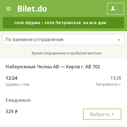
Bilet.do
—
Bilet.do
Поиск
и
покупка
село Шурма
–
село Петровское
на все дни
билетов
на
автобус
По времени отправления
онлайн
Время отправления и прибытия местное
Набережные Челны АВ — Киров г. АВ 702
12:24
13:26
Шурма с. пов.
Петровское с.
Ежедневно
329
руб.
Выбрать