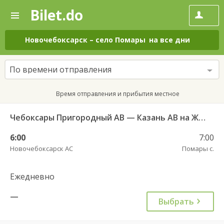
Bilet.do
—
Bilet.do
Поиск
и
покупка
Новочебоксарск
–
село Помары
на все дни
билетов
на
автобус
По времени отправления
онлайн
Время отправления и прибытия местное
Чебоксары Пригородный АВ — Казань АВ на ЖДВ "Восстание" 5633
6:00
7:00
Новочебоксарск АС
Помары с.
Ежедневно
—
Выбрать