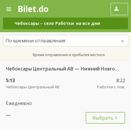
Bilet.do
—
Bilet.do
Поиск
и
покупка
Чебоксары
–
село Работки
на все дни
билетов
на
автобус
По времени отправления
онлайн
Время отправления и прибытия местное
Чебоксары Центральный АВ — Нижний Новгород АВ Щербинки 501
5:13
8:22
Чебоксары Центральный АВ
Работки с. пов.
Ежедневно
—
Выбрать