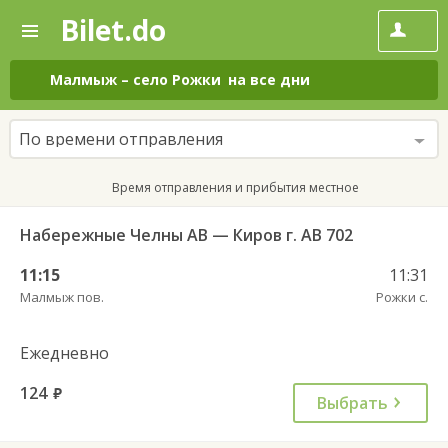
Bilet.do
—
Bilet.do
Поиск
и
покупка
Малмыж
–
село Рожки
на все дни
билетов
на
автобус
По времени отправления
онлайн
Время отправления и прибытия местное
Набережные Челны АВ — Киров г. АВ 702
11:15
11:31
Малмыж пов.
Рожки с.
Ежедневно
124
руб.
Выбрать