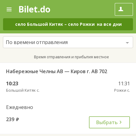
Bilet.do
—
Bilet.do
Поиск
и
покупка
село Большой Китяк
–
село Рожки
на все дни
билетов
на
автобус
По времени отправления
онлайн
Время отправления и прибытия местное
Набережные Челны АВ — Киров г. АВ 702
10:23
11:31
Большой Китяк с.
Рожки с.
Ежедневно
239
руб.
Выбрать