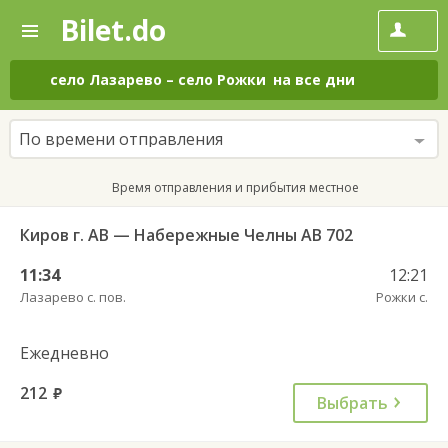
Bilet.do
—
Bilet.do
Поиск
и
покупка
село Лазарево
–
село Рожки
на все дни
билетов
на
автобус
По времени отправления
онлайн
Время отправления и прибытия местное
Киров г. АВ — Набережные Челны АВ 702
11:34
12:21
Лазарево с. пов.
Рожки с.
Ежедневно
212
руб.
Выбрать