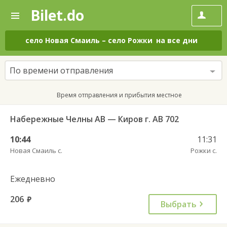
Bilet.do
—
Bilet.do
Поиск
и
покупка
село Новая Смаиль
–
село Рожки
на все дни
билетов
на
автобус
По времени отправления
онлайн
Время отправления и прибытия местное
Набережные Челны АВ — Киров г. АВ 702
10:44
11:31
Новая Смаиль с.
Рожки с.
Ежедневно
206
руб.
Выбрать