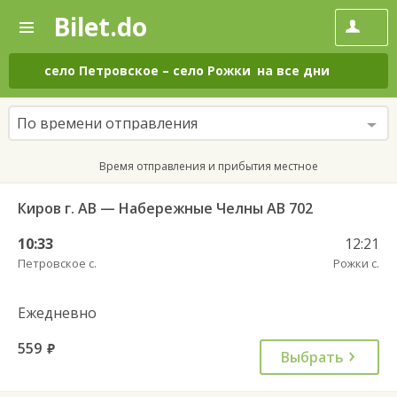
Bilet.do
—
Bilet.do
Поиск
и
покупка
село Петровское
–
село Рожки
на все дни
билетов
на
автобус
По времени отправления
онлайн
Время отправления и прибытия местное
Киров г. АВ — Набережные Челны АВ 702
10:33
12:21
Петровское с.
Рожки с.
Ежедневно
559
руб.
Выбрать