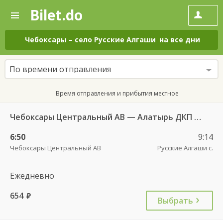
Bilet.do
—
Bilet.do
Поиск
и
покупка
Чебоксары
–
село Русские Алгаши
на все дни
билетов
на
автобус
По времени отправления
онлайн
Время отправления и прибытия местное
Чебоксары Центральный АВ — Алатырь ДКП ч/з Шумерля г. ДКП 535
6:50
9:14
Чебоксары Центральный АВ
Русские Алгаши с.
Ежедневно
654
руб.
Выбрать