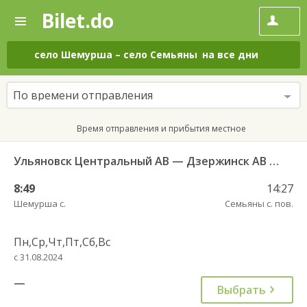
Bilet.do
—
Bilet.do
Поиск
и
покупка
село Шемурша
–
село Семьяны
на все дни
билетов
на
автобус
По времени отправления
онлайн
Время отправления и прибытия местное
Ульяновск Центральный АВ — Дзержинск АВ 626
8:49
14:27
Шемурша с.
Семьяны с. пов.
Пн,Ср,Чт,Пт,Сб,Вс
с 31.08.2024
—
Выбрать