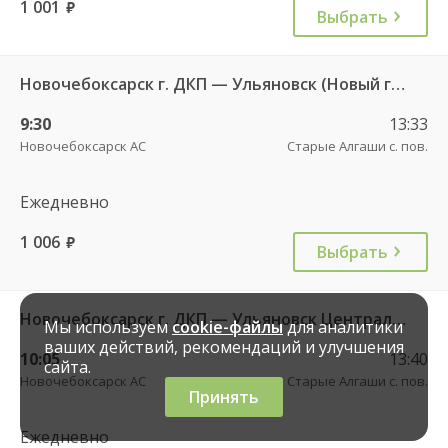
1 001
руб.
Выбрать
Новочебоксарск г. ДКП — Ульяновск (Новый город) 1156
9:30
13:33
Новочебоксарск АС
Старые Алгаши с. пов.
Ежедневно
1 006
руб.
Выбрать
Новочебоксарск г. ДКП — Ульяновск Центральный АВ ч/з ЦАВ 737
Мы используем
cookie-файлы
для аналитики
ваших действий, рекомендаций и улучшения
10:05
13:40
сайта.
Новочебоксарск АС
Старые Алгаши с. пов.
Принять
Ежедневно