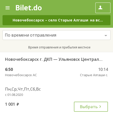
Bilet.do
—
Bilet.do
Поиск
и
покупка
Новочебоксарск
–
село Старые Алгаши
на все дни
билетов
на
автобус
По времени отправления
онлайн
Время отправления и прибытия местное
Новочебоксарск г. ДКП — Ульяновск Центральный АВ 695
6:50
10:14
Новочебоксарск АС
Старые Алгаши с.
Пн,Ср,Чт,Пт,Сб,Вс
с 01.08.2020
1 001
руб.
Выбрать