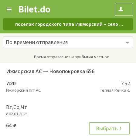
Bilet.do
—
Bilet.do
Поиск
и
покупка
поселок городского типа Ижморский
–
село Теплая Речка
билетов
на
автобус
По времени отправления
онлайн
Время отправления и прибытия местное
Ижморская АС — Новопокровка 656
7:20
7:52
Ижморский пгт АС
Теплая Речка с.
Вт,Ср,Чт
с 02.01.2025
64
руб.
Выбрать