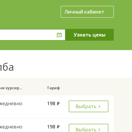
Личный кабинет
олба
Дни курсирования
Тариф
жедневно
198
руб.
Выбрать
жедневно
198
руб.
Выбрать