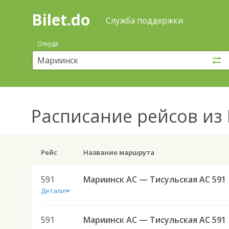
Bilet.do
—
Bilet.do
Поиск
Служба поддержки
и
покупка
Откуда
билетов
на
автобус
онлайн
Расписание рейсов
из 
Рейс
Название маршрута
591
Мариинск АС — Тисульская АС 591
Детали
591
Мариинск АС — Тисульская АС 591