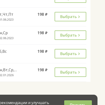
т,Чт,Пт
198
руб.
Выбрать
01.06.2023
н,Ср
198
руб.
Выбрать
02.06.2023
б,Вс
198
руб.
Выбрать
Пн,Вт,Ср,Чт,Пт
198
руб.
Выбрать
02.01.2026
 рекомендации и улучшать