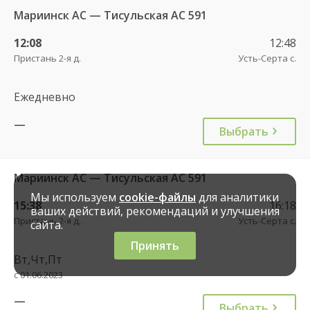
Мариинск АС — Тисульская АС 591
12:08
12:48
Пристань 2-я д.
Усть-Серта с.
Ежедневно
—
Выбрать
Мариинск АС — Тисульская АС 591
Мы используем
cookie-файлы
для аналитики
15:38
16:18
ваших действий, рекомендаций и улучшения
Пристань 2-я д.
Усть-Серта с.
сайта.
Принять
Вт,Чт,Пт
с 01.06.2023
—
Выбрать