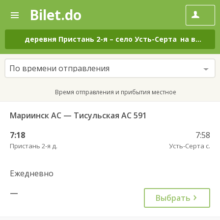
Bilet.do
—
Bilet.do
Поиск
и
покупка
деревня Пристань 2-я
–
село Усть-Серта
на все дни
билетов
на
автобус
По времени отправления
онлайн
Время отправления и прибытия местное
Мариинск АС — Тисульская АС 591
7:18
7:58
Пристань 2-я д.
Усть-Серта с.
Ежедневно
—
Выбрать