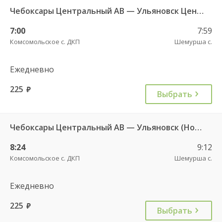
Чебоксары Центральный АВ — Ульяновск Центральный АВ 6408
7:00
7:59
Комсомольское с. ДКП
Шемурша с.
Ежедневно
225
руб.
Выбрать
Чебоксары Центральный АВ — Ульяновск (Новый город) ч/з Батырево с. ДКП 5843
8:24
9:12
Комсомольское с. ДКП
Шемурша с.
Ежедневно
225
руб.
Выбрать