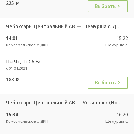
225
руб.
Выбрать
Чебоксары Центральный АВ — Шемурша с. ДКП 546
14:01
15:22
Комсомольское с. ДКП
Шемурша с.
Пн,Чт,Пт,Сб,Вс
с 01.04.2021
183
руб.
Выбрать
Чебоксары Центральный АВ — Ульяновск (Новый город) 1893
15:34
16:20
Комсомольское с. ДКП
Шемурша с.