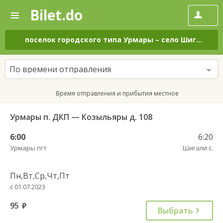
Bilet.do
—
Bilet.do
Поиск
и
покупка
поселок городского типа Урмары
–
село Шигали
на
билетов
на
автобус
По времени отправления
онлайн
Время отправления и прибытия местное
Урмары п. ДКП — Козыльяры д. 108
6:00
6:20
Урмары пгт
Шигали с.
Пн,Вт,Ср,Чт,Пт
с 01.07.2023
95
руб.
Выбрать