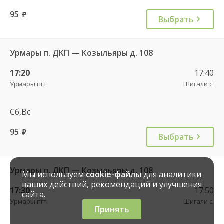
95
руб.
Выбрать
Урмары п. ДКП — Козыльяры д. 108
17:20
17:40
Урмары пгт
Шигали с.
Сб,Вс
95
руб.
Выбрать
Урмары п. ДКП — Козыльяры д. 108
Мы используем
cookie-файлы
для аналитики
ваших действий, рекомендаций и улучшения
17:30
17:50
сайта.
Урмары пгт
Шигали с.
Принять