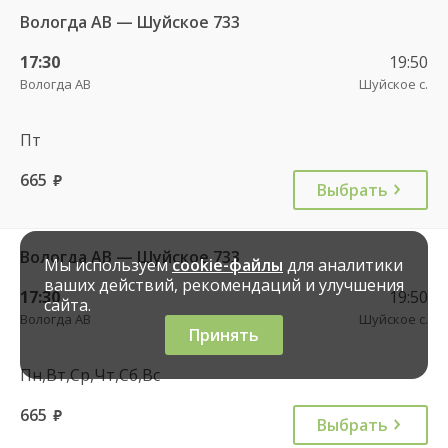
Вологда АВ — Шуйское 733
17:30
19:50
Вологда АВ
Шуйское с.
Пт
665
руб.
Выбрать
Вологда АВ — Шуйское 733
Мы используем
cookie-файлы
для аналитики
ваших действий, рекомендаций и улучшения
17:30
19:50
сайта.
Вологда АВ
Шуйское с.
Принять
Пн,Вт,Ср,Чт,Сб,Вс
665
руб.
Выбрать