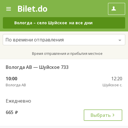
Bilet.do
—
Bilet.do
Поиск
и
покупка
Вологда
–
село Шуйское
на все дни
билетов
на
автобус
По времени отправления
онлайн
Время отправления и прибытия местное
Вологда АВ — Шуйское 733
10:00
12:20
Вологда АВ
Шуйское с.
Ежедневно
665
руб.
Выбрать