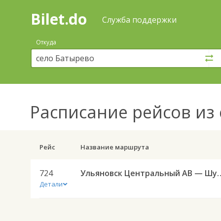
Bilet.do
—
Bilet.do
Поиск
Служба поддержки
и
покупка
Откуда
билетов
на
автобус
онлайн
Расписание рейсов
из 
Рейс
Название маршрута
724
Ульяновск Центральный АВ —
Детали