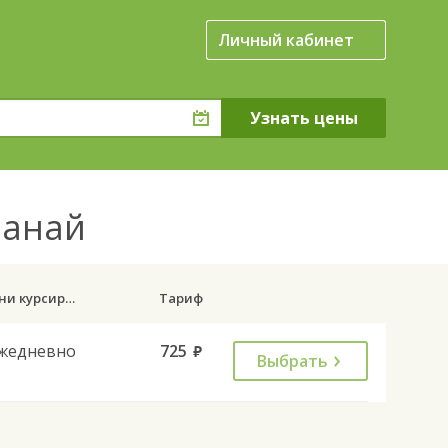
Личный кабинет
манай
Дни курсирования
Тариф
жедневно
725
руб.
Выбрать