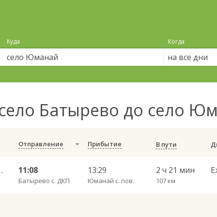
Куда
Когда
на все дни
село Батырево до село Ю
Отправление
Прибытие
В пути
 Шумерля г. ДКП 724
11:08
13:29
2 ч 21 мин
Е
Батырево с. ДКП
Юманай с. пов.
107 км