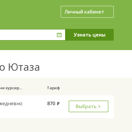
Личный кабинет
ло Ютаза
Дни курсирования
Тариф
жедневно
870
руб.
Выбрать