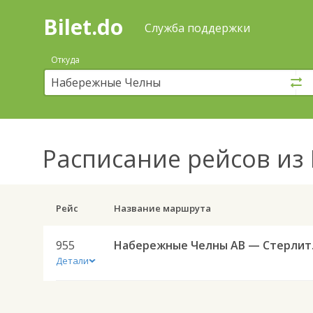
Bilet.do
—
Bilet.do
Поиск
Служба поддержки
и
покупка
Откуда
билетов
на
автобус
онлайн
Расписание рейсов
из 
Рейс
Название маршрута
955
Набереж
Детали