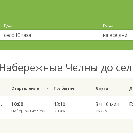
Куда
Когда
на все дни
Набережные Челны до се
Отправление
Прибытие
В пути
ные Челны АВ — Стерлитамак АВ г. 955
10:00
13:10
3 ч 10 мин
Е
Набережные Челны АВ
Ютаза с.
169 км