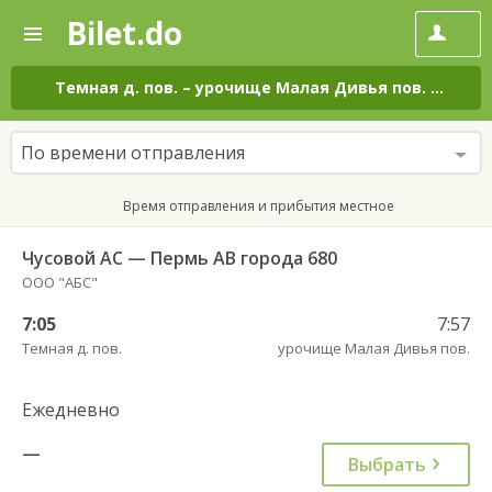
Bilet.do
—
Bilet.do
Поиск
и
покупка
Темная д. пов.
–
урочище Малая Дивья пов.
на все
билетов
на
автобус
По времени отправления
онлайн
Время отправления и прибытия местное
Чусовой АС — Пермь АВ города 680
ООО "АБС"
7:05
7:57
Темная д. пов.
урочище Малая Дивья пов.
Ежедневно
—
Выбрать